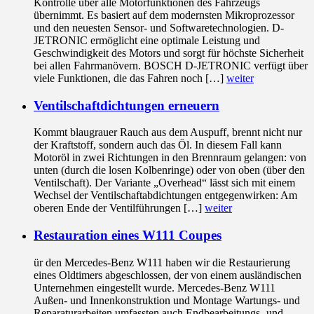
Kontrolle über alle Motorfunktionen des Fahrzeugs
übernimmt. Es basiert auf dem modernsten Mikroprozessor
und den neuesten Sensor- und Softwaretechnologien. D-
JETRONIC ermöglicht eine optimale Leistung und
Geschwindigkeit des Motors und sorgt für höchste Sicherheit
bei allen Fahrmanövern. BOSCH D-JETRONIC verfügt über
viele Funktionen, die das Fahren noch […]
weiter
Ventilschaftdichtungen erneuern
Kommt blaugrauer Rauch aus dem Auspuff, brennt nicht nur
der Kraftstoff, sondern auch das Öl. In diesem Fall kann
Motoröl in zwei Richtungen in den Brennraum gelangen: von
unten (durch die losen Kolbenringe) oder von oben (über den
Ventilschaft). Der Variante „Overhead“ lässt sich mit einem
Wechsel der Ventilschaftabdichtungen entgegenwirken: Am
oberen Ende der Ventilführungen […]
weiter
Restauration eines W111 Coupes
ür den Mercedes-Benz W111 haben wir die Restaurierung
eines Oldtimers abgeschlossen, der von einem ausländischen
Unternehmen eingestellt wurde. Mercedes-Benz W111
Außen- und Innenkonstruktion und Montage Wartungs- und
Reparaturarbeiten umfassten auch Endbearbeitungs- und