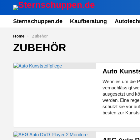
Sternschuppen.de
Kaufberatung
Autotech
You are here:
Home
Zubehör
ZUBEHÖR
MORE
Auto Kunsts
STORIES
Wenn es um die Pfl
vernachlässigt wer
ausgesetzt und kön
werden. Eine regel
schützt sie vor ä
besten zur Kunsts
AEG Auto D