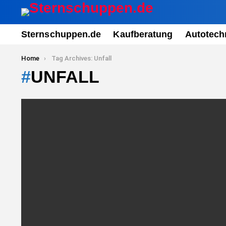
Sternschuppen.de
Kaufberatung
Autotech
You are here:
Home
Tag Archives: Unfall
UNFALL
LATEST
STORIES