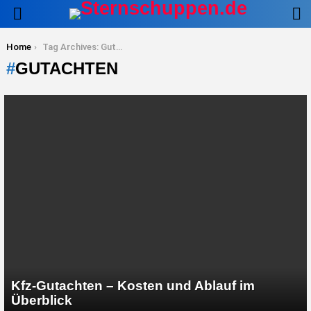
S
Menu
You are here:
Home
Tag Archives: Gutachten
GUTACHTEN
LATEST
STORIES
Kfz-Gutachten – Kosten und Ablauf im
Überblick